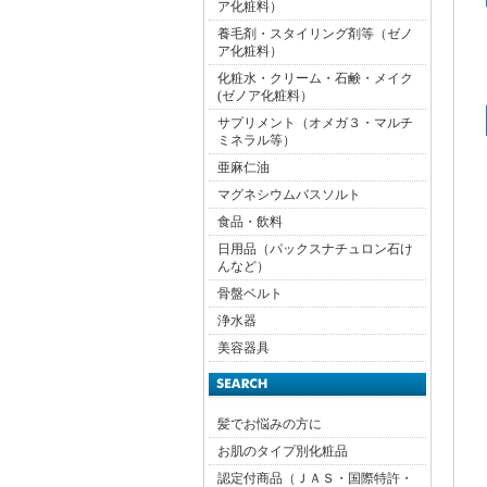
ア化粧料）
養毛剤・スタイリング剤等（ゼノ
ア化粧料）
化粧水・クリーム・石鹸・メイク
(ゼノア化粧料）
サプリメント（オメガ３・マルチ
ミネラル等）
亜麻仁油
マグネシウムバスソルト
食品・飲料
日用品（パックスナチュロン石け
んなど）
骨盤ベルト
浄水器
美容器具
髪でお悩みの方に
お肌のタイプ別化粧品
認定付商品（ＪＡＳ・国際特許・