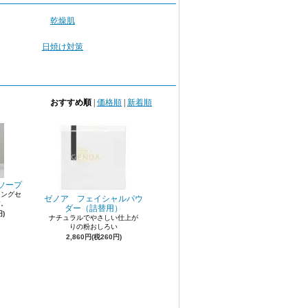
乾燥肌
日焼け対策
おすすめ順
|
価格順
|
新着順
ソープ
ロングセ
ゼノア フェイシャルパウ
す。
ダー（詰替用）
円)
ナチュラルでやさしい仕上が
りの粉おしろい
2,860円(税260円)