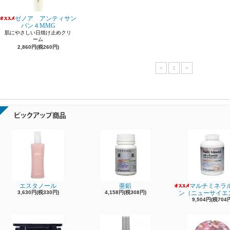
ゼノア アンティサン
バン４MMG
肌にやさしい日焼け止めクリ
ーム
2,860円(税260円)
<
1
>
エスタノール
亜鉛
マルチミネラ
3,630円(税330円)
4,158円(税308円)
ン（ニューサイエ
9,504円(税704