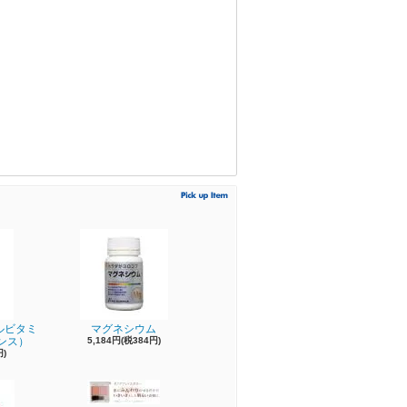
ルビタミ
マグネシウム
ンス）
5,184円(税384円)
円)