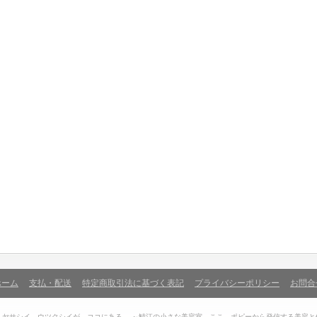
ホーム
支払・配送
特定商取引法に基づく表記
プライバシーポリシー
お問合
、ヤサシイ、ウツクシイが、ココにある。 ～鯖江の小さな美容室、ここ、ポピーから発信する美容と