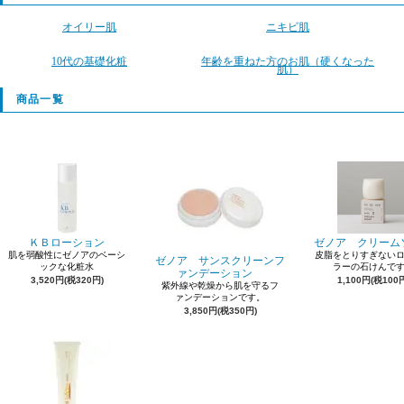
オイリー肌
ニキビ肌
10代の基礎化粧
年齢を重ねた方のお肌（硬くなった
肌）
商品一覧
ＫＢローション
ゼノア クリーム
肌を弱酸性にゼノアのベーシ
皮脂をとりすぎない
ゼノア サンスクリーンフ
ックな化粧水
ラーの石けんで
ァンデーション
3,520円(税320円)
1,100円(税100
紫外線や乾燥から肌を守るフ
ァンデーションです。
3,850円(税350円)