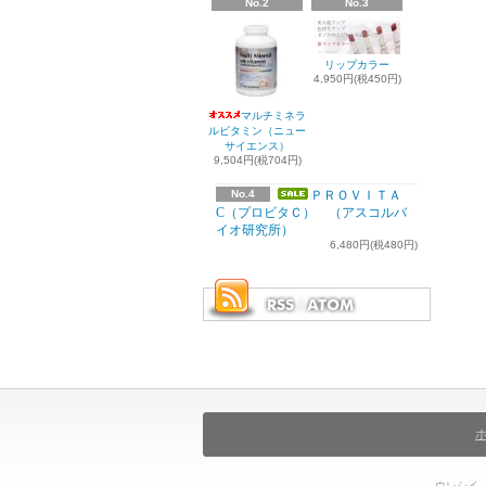
No.2
No.3
リップカラー
4,950円(税450円)
マルチミネラ
ルビタミン（ニュー
サイエンス）
9,504円(税704円)
No.4
ＰＲＯＶＩＴＡ
C（プロビタＣ） （アスコルバ
イオ研究所）
6,480円(税480円)
ウレシイ