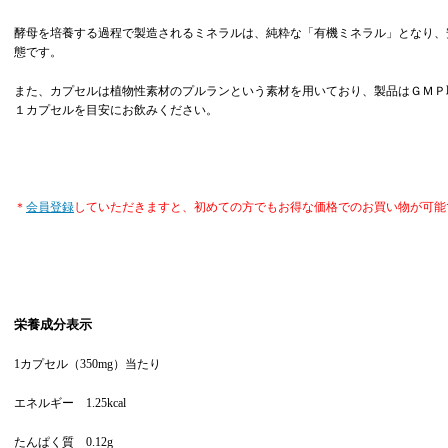
酵母を培養する過程で製造されるミネラルは、純粋な「有機ミネラル」となり、
態です。
また、カプセルは植物性素材のプルランという素材を用いており、製品はＧＭＰ
１カプセルを目安にお飲みください。
＊
会員登録
していただきますと、初めての方でもお得な価格でのお買い物が可能
栄養成分表示
1カプセル（350mg）当たり
エネルギー 1.25kcal
たんぱく質 0.12g