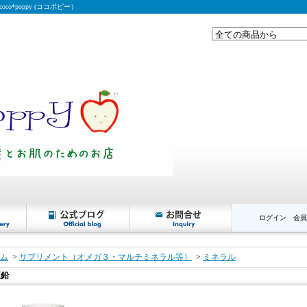
*poppy (ココポピー）
ログイン
会員
ム
>
サプリメント（オメガ３・マルチミネラル等）
>
ミネラル
亜鉛