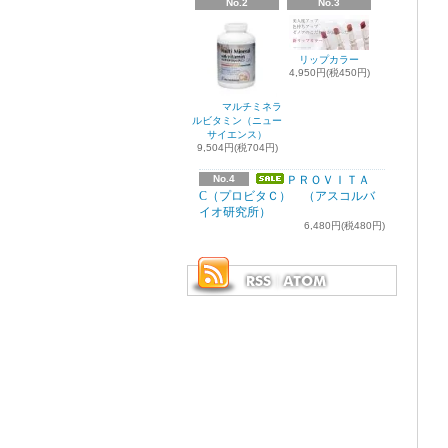
No.2
No.3
リップカラー
4,950円(税450円)
マルチミネラ
ルビタミン（ニュー
サイエンス）
9,504円(税704円)
No.4
ＰＲＯＶＩＴＡ
C（プロビタＣ） （アスコルバ
イオ研究所）
6,480円(税480円)