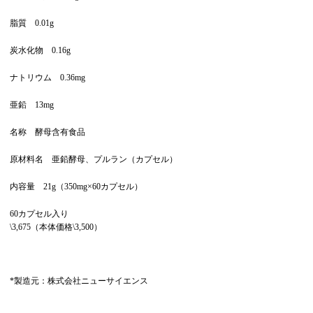
脂質 0.01g
炭水化物 0.16g
ナトリウム 0.36mg
亜鉛 13mg
名称 酵母含有食品
原材料名 亜鉛酵母、プルラン（カプセル）
内容量 21g（350mg×60カプセル）
60カプセル入り
\3,675（本体価格\3,500）
*製造元：株式会社ニューサイエンス