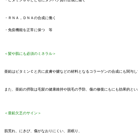
・ビタミンＢ６とともにタンパク質の合成に働く
・ＲＮＡ，ＤＮＡの合成に働く
・免疫機能を正常に保つ 等
＜髪や肌にも必須のミネラル＞
亜鉛はビタミンＣと共に皮膚や腱などの材料となるコラーゲンの合成にも関与し
また、亜鉛の摂取は毛髪の健康維持や脱毛の予防、傷の修復にもにも効果的とい
＜亜鉛欠乏のサイン＞
肌荒れ、にきび、傷がなおりにくい、居眠り、