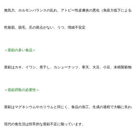
無気力、ホルモンバランスの乱れ、アトピー性皮膚炎の悪化（免疫力低下による
乾燥肌、脱毛、爪の斑点がない、うつ、情緒不安定
＜亜鉛の多い食品＞
亜鉛はカキ、イワシ、煮干し、カシューナッツ、寒天、大豆、小豆、未精製穀物
＜亜鉛摂取の必要性＞
亜鉛はマグネシウムやカリウムと同じく、食品の加工、生成の過程で大幅に失わ
現代の食生活は恒常的な亜鉛不足に陥っています。