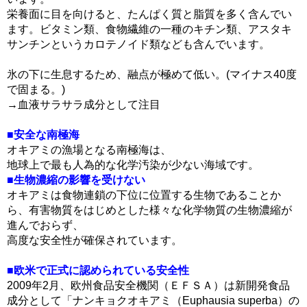
栄養面に目を向けると、たんぱく質と脂質を多く含んでい
ます。ビタミン類、食物繊維の一種のキチン類、アスタキ
サンチンというカロテノイド類なども含んでいます。
氷の下に生息するため、融点が極めて低い。(マイナス40度
で固まる。)
→血液サラサラ成分として注目
■安全な南極海
オキアミの漁場となる南極海は、
地球上で最も人為的な化学汚染が少ない海域です。
■生物濃縮の影響を受けない
オキアミは食物連鎖の下位に位置する生物であることか
ら、有害物質をはじめとした様々な化学物質の生物濃縮が
進んでおらず、
高度な安全性が確保されています。
■欧米で正式に認められている安全性
2009年2月、欧州食品安全機関（ＥＦＳＡ）は新開発食品
成分として「ナンキョクオキアミ（Euphausia superba）の