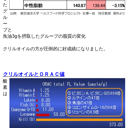
た
グ
ル
ー
プと
魚油3gを摂取したグループの脂質の変化
クリルオイルの方が圧倒的に好成績になりました。
クリルオイルとＯＲＡＣ値
酸
素
は