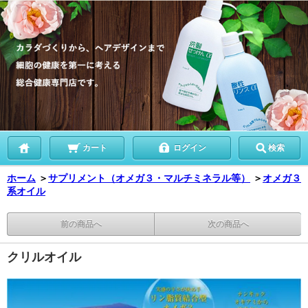
カート
ログイン
検索
ホーム
＞
サプリメント（オメガ３・マルチミネラル等）
＞
オメガ３
系オイル
前の商品へ
次の商品へ
クリルオイル